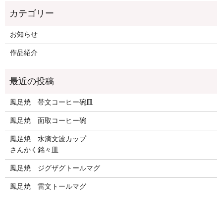
お知らせ
作品紹介
鳳足焼 帯文コーヒー碗皿
鳳足焼 面取コーヒー碗
鳳足焼 水滴文波カップ
さんかく銘々皿
鳳足焼 ジグザグトールマグ
鳳足焼 雷文トールマグ