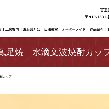
TE
〒919-13
E
工房案内
鳳足焼とは
出張教室
オーダーメイド
作品紹介
鳳足焼 水滴文波焼酎カッ
酎カップ