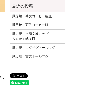
鳳足焼 帯文コーヒー碗皿
鳳足焼 面取コーヒー碗
鳳足焼 水滴文波カップ
さんかく銘々皿
鳳足焼 ジグザグトールマグ
鳳足焼 雷文トールマグ
プ